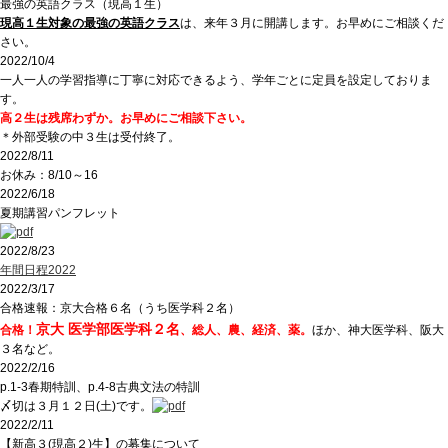
最強の英語クラス（現高１生）
現高１生対象の最強の英語クラス
は、来年３月に開講します。お早めにご相談くだ
さい。
2022/10/4
一人一人の学習指導に丁寧に対応できるよう、学年ごとに定員を設定しておりま
す。
高２生は残席わずか。お早めにご相談下さい。
＊外部受験の中３生は受付終了。
2022/8/11
お休み：8/10～16
2022/6/18
夏期講習パンフレット
2022/8/23
年間日程2022
2022/3/17
合格速報：京大合格６名（うち医学科２名）
京大 医学部医学科２名
合格！
、総人、農、経済、薬。
ほか、神大医学科、阪大
３名など。
2022/2/16
p.1-3春期特訓、p.4-8古典文法の特訓
〆切は３月１２日(土)です。
2022/2/11
【新高３(現高２)生】の募集について