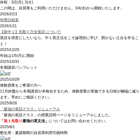
休校：3/2(月), 3(火)
この間は、自習席もご利用いただけません。3/4(水)から開校いたします。
2026/2/23
年間日程表
2026/1/11
【新中１】先取り万全英語 について
英語を得意にしたいなら、中１英文法をこそ論理的に学び、躓かない土台を作るこ
と！
2025/12/25
年始は1/5(月)に開始
2025/10/31
冬期講習パンフレット
2025/10/29
体験授業をご希望の方へ
11月終盤から冬期講習が本格化するため、体験授業が実施できる日程が極端に減り
ます。早めにご相談ください。
2025/9/26
「最強の英語クラス」リニューアル
「最強の英語クラス」の授業説明ページをリニューアルしました。
「
高１先取り
最強の英文法」
についてはお問い合わせください。
2025/8/1
塾生用：夏講期間の自習席利用可能時間