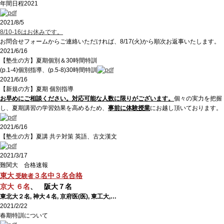
年間日程2021
2021/8/5
8/10-16はお休みです。
お問合せフォームからご連絡いただければ、8/17(火)から順次お返事いたします。
2021/6/16
【塾生の方】夏期個別＆30時間特訓
(p.1-4)個別指導、(p.5-8)30時間特訓
2021/6/16
【新規の方】夏期 個別指導
お早めにご相談ください。対応可能な人数に限りがございます。
個々の実力を把握
し、夏期講習の学習効果を高めるため、
事前に体験授業
にお越し頂いております。
2021/6/16
【塾生の方】夏講 共テ対策 英語、古文漢文
2021/3/17
難関大 合格速報
東大
３名中３名合格
受験者
京大 ６名
、 阪大７名
東北大２名, 神大４名, 京府医(医), 東工大,…
2021/2/22
春期特訓について