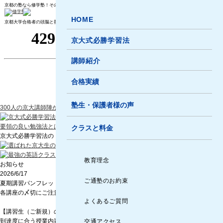
京都の塾なら修学塾！その指導法は京都大学合格者の頭脳の結晶
HOME
京都大学合格者の頭脳と熱意を結集し、京都一の塾を作る
京大式必勝学習法
講師紹介
合格実績
塾生・保護者様の声
300人の京大講師陣が追究した
必勝学習法で指導します
要領の良い勉強法とは
クラスと料金
京大式必勝学習法の「クラスと料金」
教育理念
お知らせ
2026/6/17
ご通塾のお約束
夏期講習パンフレット2026
各講座の〆切にご注意ください
よくあるご質問
【講習生（ご新規）の方】
到達度に合う授業内容に調整するため、事前に体験授業をご予約ください。対応可
交通アクセス