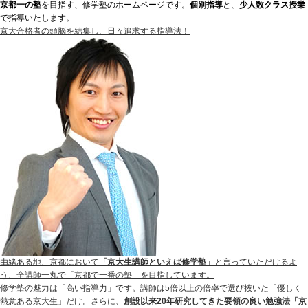
京都
一の塾
を目指す、修学塾のホームページです。
個別指導
と、
少人数クラス授業
で指導いたします。
京大合格者の頭脳を結集し、
日々追求する指導法！
由緒ある地、京都において
「京大生講師といえば修学塾」
と言っていただけるよ
う、全講師一丸で「京都で一番の塾」を目指しています。
修学塾の魅力は「高い指導力」です。講師は5倍以上の倍率で選び抜いた「優しく
熱意ある京大生」だけ。さらに、
創設以来20年研究してきた要領の良い勉強法「京