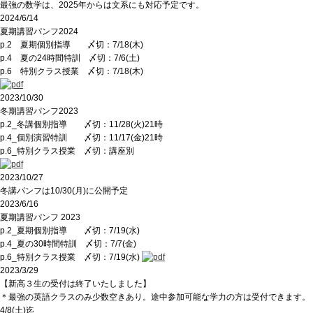
最強の数学は、2025年からは文系にも対応予定です。
2024/6/14
夏期講習パンフ2024
p.2 夏期個別指導 〆切：7/18(木)
p.4 夏の24時間特訓 〆切：7/6(土)
p.6 特別クラス授業 〆切：7/18(木)
2023/10/30
冬期講習パンフ2023
p.2_冬講個別指導 〆切：11/28(火)21時
p.4_個別演習特訓 〆切：11/17(金)21時
p.6_特別クラス授業 〆切：講座別
2023/10/27
冬講パンフは10/30(月)に公開予定
2023/6/16
夏期講習パンフ 2023
p.2_夏期個別指導 〆切：7/19(水)
p.4_夏の30時間特訓 〆切：7/7(金)
p.6_特別クラス授業 〆切：7/19(水)
2023/3/29
【新高３生の受付は終了いたしました】
＊最強の英語クラスのみ少数空きあり。途中参加可能な学力の方は受付できます。
4/8(土)迄