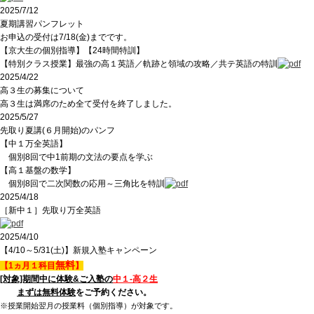
2025/7/12
夏期講習パンフレット
お申込の受付は7/18(金)までです。
【京大生の個別指導】【24時間特訓】
【特別クラス授業】最強の高１英語／軌跡と領域の攻略／共テ英語の特訓
2025/4/22
高３生の募集について
高３生は満席のため全て受付を終了しました。
2025/5/27
先取り夏講(６月開始)のパンフ
【中１万全英語】
個別8回で中1前期の文法の要点を学ぶ
【高１基盤の数学】
個別8回で二次関数の応用～三角比を特訓
2025/4/18
［新中１］先取り万全英語
2025/4/10
【4/10～5/31(土)】新規入塾キャンペーン
無料
【1ヵ月１科目
】
[対象]期間中に体験&ご入塾の
中１-高２
生
まずは無料体験
をご予約ください。
※授業開始翌月の授業料（個別指導）が対象です。