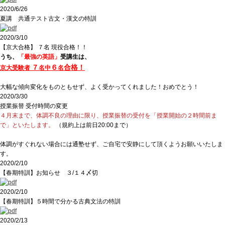
2020/6/26
夏講 共通テスト古文・漢文の特訓
2020/3/10
【京大合格】 ７名 現役合格！！
うち、
「最強の英語」
受講生は、
７
６
合格！
京大受験者
名中
名
大幅な傾向変化をものともせず、よく受かってくれました！おめでとう！
2020/3/30
授業振替 受付時間の変更
４月末まで、体調不良の理由に限り、授業振替の受付を「授業開始の２時間前ま
で」といたします。
（規約上は前日20:00まで）
体調がすぐれない場合には通塾せず、ご自宅で安静にして頂くようお願いいたしま
す。
2020/2/10
【春期特訓】お知らせ ３/１４〆切
2020/2/10
【春期特訓】５時間で分かる古典文法の特訓
2020/2/13