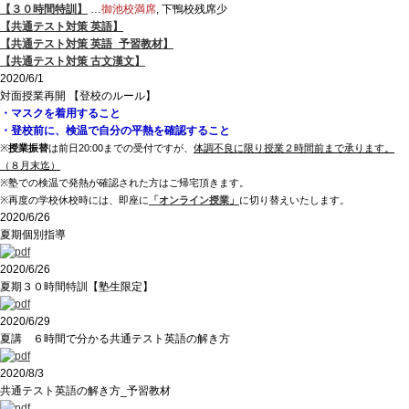
【３０時間特訓】
…
御池校満席
, 下鴨校残席少
【共通テスト対策 英語】
【共通テスト対策 英語_予習教材】
【共通テスト対策 古文漢文】
2020/6/1
対面授業再開 【登校のルール】
・マスクを着用すること
・登校前に、検温で自分の平熱を確認すること
※
授業振替
は前日20:00までの受付ですが、
体調不良に限り授業２時間前まで承ります。
（８月末迄）
※塾での検温で発熱が確認された方はご帰宅頂きます。
※再度の学校休校時には、即座に
「オンライン授業」
に切り替えいたします。
2020/6/26
夏期個別指導
2020/6/26
夏期３０時間特訓【塾生限定】
2020/6/29
夏講 ６時間で分かる共通テスト英語の解き方
2020/8/3
共通テスト英語の解き方_予習教材