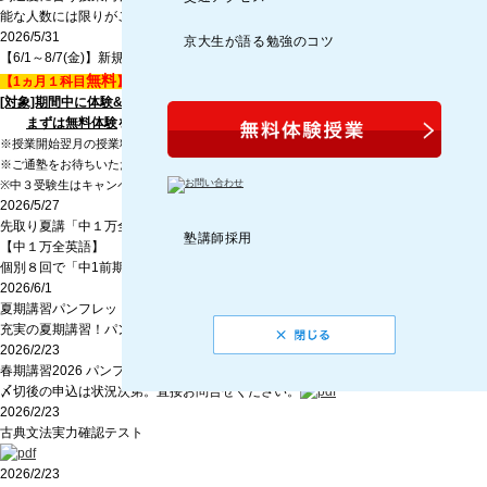
能な人数には限りがございます。早めにお申し込みください。
2026/5/31
京大生が語る勉強のコツ
【6/1～8/7(金)】新規入塾キャンペン
無料
【1ヵ月１科目
】
[対象]期間中に体験&ご入塾の
中１生-高２
生
まずは無料体験
をご予約ください。
※授業開始翌月の授業料（個別指導）が対象です
※ご通塾をお待ちいただく場合がございます
※中３受験生はキャンペン対象外・入塾受付８月まで
2026/5/27
先取り夏講「中１万全英語」６月開始
塾講師採用
【中１万全英語】
個別８回で「中1前期の文法」の要点を学ぶ
2026/6/1
夏期講習パンフレット
充実の夏期講習！パンフレットは６月中旬アップ予定
2026/2/23
春期講習2026 パンフレット
〆切後の申込は状況次第。直接お問合せください。
2026/2/23
古典文法実力確認テスト
2026/2/23