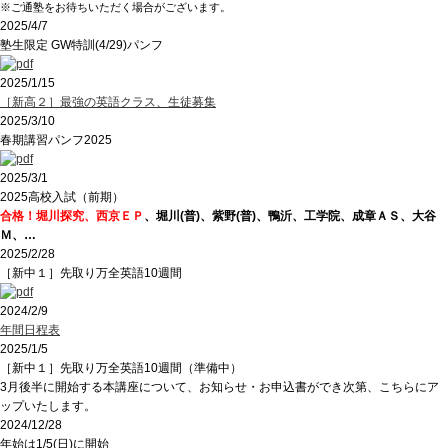
※ご通塾をお待ちいただく場合がございます。
2025/4/7
塾生限定 GW特訓(4/29)パンフ
2025/1/15
［新高２］最強の英語クラス、生徒募集
2025/3/10
春期講習パンフ2025
2025/3/1
2025高校入試（前期）
合格！堀川探究、西京ＥＰ
、堀川(普)、紫野(普)、鴨沂、工学院、成章ＡＳ、大谷
Ｍ、…
2025/2/28
［新中１］先取り万全英語10週間
2024/2/9
年間日程表
2025/1/5
［新中１］先取り万全英語10週間（準備中）
3月後半に開始する本講座について、お知らせ・お申込書ができ次第、こちらにア
ップいたします。
2024/12/28
年始は1/5(日)に開始