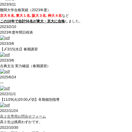
2023/3/11
難関大学合格実績（2023年度）
京大８名, 東大１名, 阪大３名. 神大４名
など
この10年で合計56名が東大・京大に合格
しました。
2023/2/10
2023年度年間日程表
2023/3/6
【〆3/15(水)】春期講習
2023/3/6
古典文法 実力確認（春期講習）
2025/6/24
―
2022/11/1
【11/29(火)20:00〆切】冬期個別指導
2022/11/24
高２生専用お問合せフォーム
高２生は残席わずかです。
2022/10/30