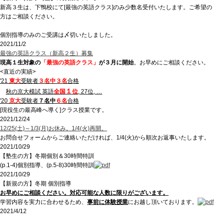
新高３生は、下鴨校にて[最強の英語クラス]のみ少数名受付いたします。ご希望の
方はご相談ください。
個別指導のみのご受講は〆切いたしました。
2021/11/2
最強の英語クラス（新高２生）募集
現高１生対象の
「最強の英語クラス」
が３月に開始
。お早めにご相談ください。
<直近の実績>
'21
東大
受験者
３名中３名
合格
１
秋の京大模試 英語
全国
位
, 27位, …
'20
京大
受験者
７名中
６名
合格
[現役生の最高峰へ導く]クラス授業です。
2021/12/24
12/25(土)～1/3(月)お休み。1/4(火)再開。
お問合せフォームからご連絡いただければ、1/4(火)から順次お返事いたします。
2021/10/29
【塾生の方】冬期個別＆30時間特訓
(p.1-4)個別指導、(p.5-8)30時間特訓
2021/10/29
【新規の方】冬期 個別指導
お早めにご相談ください。対応可能な人数に限りがございます。
学習内容を実力に合わせるため、
事前に体験授業
にお越し頂いております。
2021/4/12