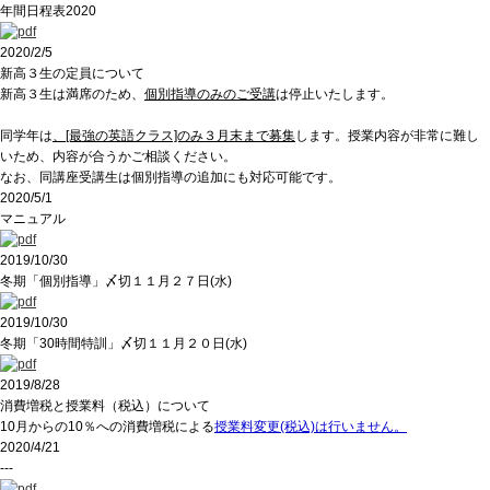
年間日程表2020
2020/2/5
新高３生の定員について
新高３生は満席のため、
個別指導のみのご受講
は停止いたします。
同学年は
、[最強の英語クラス]のみ３月末まで募集
します。授業内容が非常に難し
いため、内容が合うかご相談ください。
なお、同講座受講生は個別指導の追加にも対応可能です。
2020/5/1
マニュアル
2019/10/30
冬期「個別指導」〆切１１月２７日(水)
2019/10/30
冬期「30時間特訓」〆切１１月２０日(水)
2019/8/28
消費増税と授業料（税込）について
10月からの10％への消費増税による
授業料変更(税込)は行いません。
2020/4/21
---