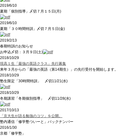
2019/6/10
夏期「個別指導」〆切７月１５日(月)
2019/6/10
夏期「３０時間特訓」〆切７月５日(金)
2019/2/13
春期特訓のお知らせ
お申込〆切：３月９日(土)
2018/10/29
現高１生「最強の英語クラス」先行募集
来年３月からの「最強の英語（第14期生）」の先行受付を開始します。
2018/10/29
塾生限定「30時間特訓」 〆切11/21(水)
2018/10/29
冬期講習「冬期個別指導」 〆切11/28(水)
2017/10/13
「京大生が語る勉強のコツ」を公開。
塾内通信「修学塾ついーと」バックナンバー
2016/1/30
京都「修学塾」