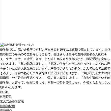
修学塾では、高い合格率で京都大学合格者を10年以上連続で輩出しています。主体
性や自立心を高める教育を行うことで、生徒さんは自分の進路や勉強を真剣に考
え、東大、京大、京府医、阪大、また堀川高校や西京高校など、難関受験を突破し
ていきます。「塾の勉強は楽しい」「勉強の仕方が本当にわかった！」などのお声
を多くいただき大変光栄に思います。京都の子供たちが夢をつかんで社会で活躍で
きるよう、京都の塾として受験を通して応援しております。「選ばれた京大生の個
別指導」や「最強の英語クラス」で質の高い教育を提供し、「京大生講師といえば
修学塾」と言っていただけるよう、京都一の塾を目指します。今後ともよろしくお
願いいたします。
HOME
体験授業
京大式必勝学習法
塾講師採用
講師紹介