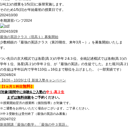
1/4(土)の授業を1/5(日)に振替実施します。
そのため1/5(日)が年始最初の授業日です。
2024/10/30
冬期講習パンフ2024
2024/10/28
最強の英語クラス（現高１）募集開始
少数精鋭の『最強の英語クラス（第20期生、来年3月～）』を募集開始いたしま
す。
つい先日の京大模試では洛星(高３)の学年２&３位、全統記述模試では洛南(高３)の
学年１位、洛星(高２)の学年２位、が『最強の英語』の生徒でした。また堀川(高２)
の生徒は半年以内で学年110位→16位まで順位を上げました。（一部実績です）
2024/8/24
【8/26～10/26(土)】新規入塾キャンペーン
無料
【1ヵ月１科目
】
[対象]期間中に体験&ご入塾の
中１-高２
生
まずは無料体験
をご予約ください。
※授業開始翌月の授業料（個別指導）が対象です。
※ご通塾をお待ちいただく場合がございます。ご了承ください。
※中３受験生は受付終了（最強の英語のみ募集）
2024/7/22
新規開講「最強の数学」「最強の中３英語」