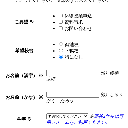
ックしてください。
※
は必ずご入力ください。
体験授業申込
ご要望
※
資料請求
お問い合わせ
御池校
希望校舎
下鴨校
特になし
例）修学
お名前（漢字）
※
太郎
例）しゅう
お名前（かな）
※
がく たろう
※
高校2年生は専
学年
※
用フォームをご利用ください。