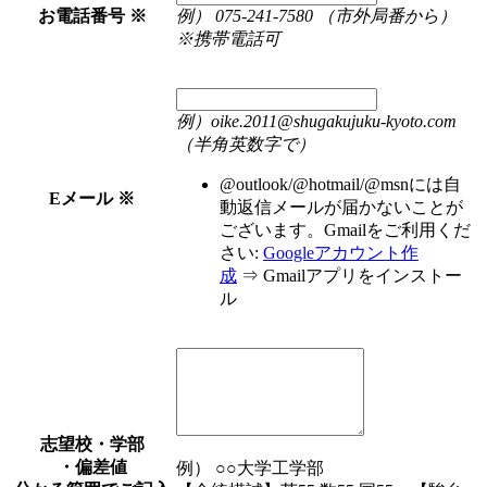
お電話番号
※
例） 075-241-7580 （市外局番から）
※携帯電話可
例）oike.2011@shugakujuku-kyoto.com
（半角英数字で）
@outlook/@hotmail/@msnには自
Eメール
※
動返信メールが届かないことが
ございます。
Gmailをご利用くだ
さい:
Googleアカウント作
成
⇒ Gmailアプリをインストー
ル
志望校・学部
・
偏差値
例） ○○大学工学部