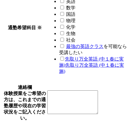
英語
数学
国語
物理
化学
通塾希望科目
※
生物
社会
最強の英語クラス
を可能なら
受講したい
先取り万全英語 (中１春に実
施)
先取り万全英語 (中１春に実
施)
連絡欄
体験授業をご希望の
方は、これまでの通
塾履歴や現在の学習
状況をご記入くださ
い。