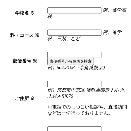
例）修学高
学校名
※
校
例）進学
科・コース
※
科、三類、など
郵便番号
※
郵便番号から
住所を検索
例）604-8106（半角英数字）
例）京都市中京区 堺町通御池下ル 丸
木材木町676
ご住所
※
お電話でのしつこい勧誘や、直接訪問
などは一切行っておりません。