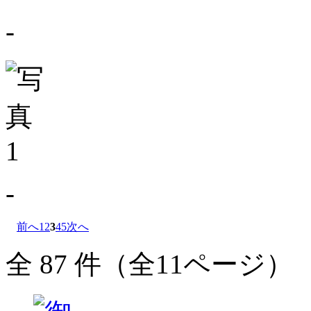
-
-
前へ
1
2
3
4
5
次へ
全 87 件（全11ページ）